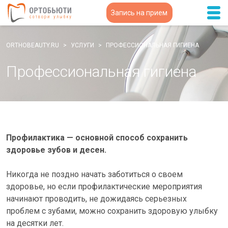
Запись на прием
8-351-239-11-99
ORTHOBEAUTY.RU
(Комсомольский пр., д.9)
УСЛУГИ
ПРОФЕССИОНАЛЬНАЯ ГИГИЕНА
8-351-277-88-16
Профессиональная гигиена
(ул. Ак. Королева, 10)
ГЛАВНАЯ
О НАС
Профилактика — основной способ сохранить
СПЕЦИАЛИСТЫ
здоровье зубов и десен.
УСЛУГИ
Никогда не поздно начать заботиться о своем
здоровье, но если профилактические мероприятия
ЦЕНЫ
начинают проводить, не дожидаясь серьезных
проблем с зубами, можно сохранить здоровую улыбку
ДЛЯ ПАЦИЕНТОВ
на десятки лет.