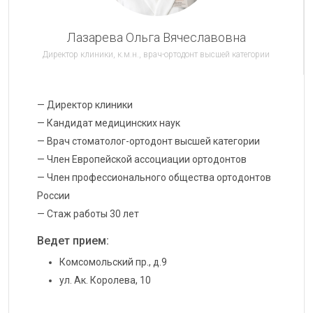
НОВОСТИ
Лазарева Ольга Вячеславовна
КОНТАКТЫ
Директор клиники, к.м.н., врач-ортодонт высшей категории
ПРОЛОЖИТЬ МАРШРУТ
— Директор клиники
— Кандидат медицинских наук
ВЕРСИЯ ДЛЯ СЛАБОВИДЯЩИХ
— Врач стоматолог-ортодонт высшей категории
— Член Европейской ассоциации ортодонтов
— Член профессионального общества ортодонтов
России
— Стаж работы 30 лет
Ведет прием:
Комсомольский пр., д.9
ул. Ак. Королева, 10